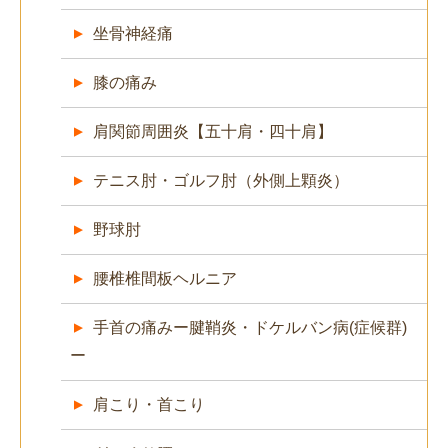
坐骨神経痛
膝の痛み
肩関節周囲炎【五十肩・四十肩】
テニス肘・ゴルフ肘（外側上顆炎）
野球肘
腰椎椎間板ヘルニア
手首の痛みー腱鞘炎・ドケルバン病(症候群)
ー
肩こり・首こり