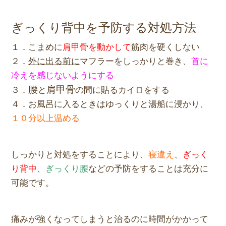
ぎっくり背中を予防する対処方法
１．こまめに
肩甲骨を動かして
筋肉を硬くしない
２．
外に出る前に
マフラーをしっかりと巻き、
首に
冷えを感じないようにする
腰
肩甲骨
３．
と
の間に貼るカイロをする
４．お風呂に入るときはゆっくりと湯船に浸かり、
１０分以上温める
しっかりと対処をすることにより、
寝違え
、
ぎっく
り背中
、
ぎっくり腰
などの予防をすることは充分に
可能です。
痛みが強くなってしまうと治るのに時間がかかって