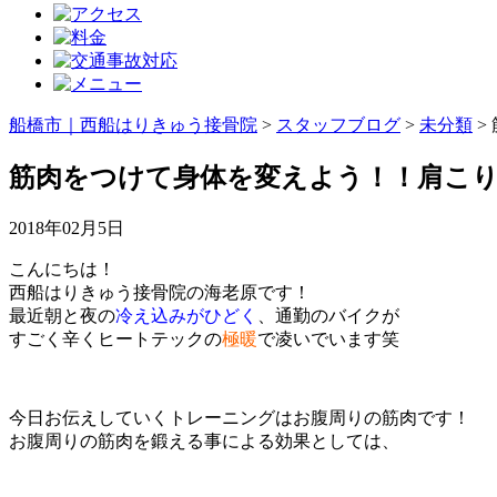
船橋市｜西船はりきゅう接骨院
>
スタッフブログ
>
未分類
>
筋肉をつけて身体を変えよう！！肩こり
2018年02月5日
こんにちは！
西船はりきゅう接骨院の海老原です！
最近朝と夜の
冷え込みがひどく
、通勤のバイクが
すごく辛くヒートテックの
極暖
で凌いでいます笑
今日お伝えしていくトレーニングはお腹周りの筋肉です！
お腹周りの筋肉を鍛える事による効果としては、