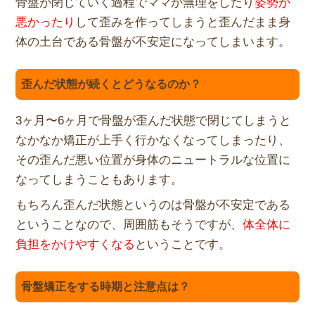
骨盤が閉じていく過程でママが無理をしたり
姿勢が
悪かったり
して
歪みを作ってしまうと歪んだまま身
体の土台である骨盤が不安定に
なってしまいます。
歪んだ状態が続くとどうなるのか？
3ヶ月〜
6ヶ月で骨盤が歪んだ状態で閉じてしまうと
なかなか矯正が上手く
行かなくなってしまったり、
その歪んだ悪い位置が身体のニュートラルな位置に
なってしまうこ
ともあります。
もちろん歪んだ状態というのは骨盤が不安定である
ということなの
で、周囲筋もそうですが、
体全体に
負担をかけやすくなる
ということです。
骨盤矯正をする時期と注意点は？