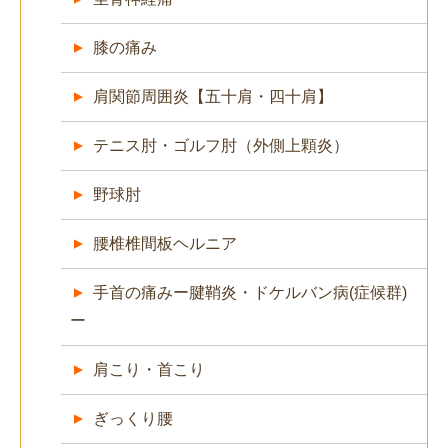
膝の痛み
肩関節周囲炎【五十肩・四十肩】
テニス肘・ゴルフ肘（外側上顆炎）
野球肘
腰椎椎間板ヘルニア
手首の痛みー腱鞘炎・ドケルバン病(症候群)
ー
肩こり・首こり
ぎっくり腰