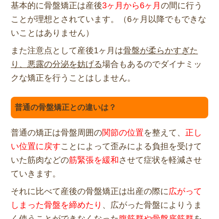
基本的に骨盤矯正は産後
3ヶ月から6ヶ月
の間に行う
ことが理想と
されています。（6ヶ月以降でもできな
いことはありません）
また注意点として産後1ヶ月は
骨盤が柔らかすぎた
り、
悪露の分泌を妨げる
場合もあるのでダイナミッ
クな矯正を行うこと
はしません。
普通の骨盤矯正との違いは？
普通の矯正は骨盤周囲の
関節の位置
を整えて、
正し
い位置に戻す
ことによって歪みによる負担を受けて
いた筋肉な
どの
筋緊張を緩和
させて症状を軽減させ
ていきます。
それに比べて産後の骨盤矯正は出産の際に
広がって
しまった骨盤を
締めたり
、
広がった骨盤によりうま
く使うことができなくなった
腹筋群や骨盤
底筋群
を