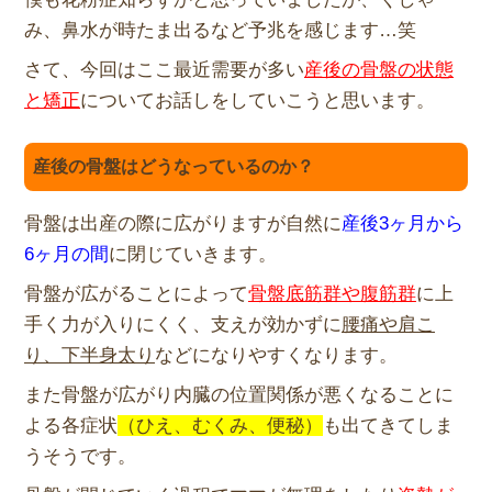
み、
鼻水が時たま出るなど予兆を感じます…笑
さて、
今回はここ最近需要が多い
産後の骨盤の状態
と矯正
についてお話し
をしていこうと思います。
産後の骨盤はどうなっているのか？
骨盤は出産の際に広がりますが自然に
産後3ヶ月から
6ヶ月の間
に
閉じていきます。
骨盤が広がることによって
骨盤底筋群や腹筋群
に上
手く力が入りに
くく、支えが効かずに
腰痛や肩こ
り、
下半身太り
などになりやすくなります。
また骨盤が広がり内臓の位置関係が悪くなることに
よる各症状
（
ひえ、むくみ、便秘）
も出てきてしま
うそうです。