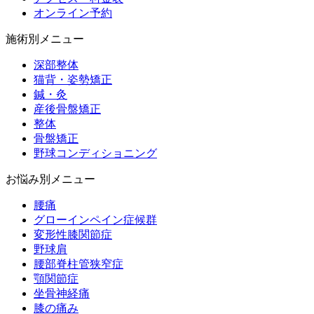
オンライン予約
施術別メニュー
深部整体
猫背・姿勢矯正
鍼・灸
産後骨盤矯正
整体
骨盤矯正
野球コンディショニング
お悩み別メニュー
腰痛
グローインペイン症候群
変形性膝関節症
野球肩
腰部脊柱管狭窄症
顎関節症
坐骨神経痛
膝の痛み