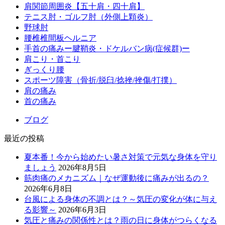
肩関節周囲炎【五十肩・四十肩】
テニス肘・ゴルフ肘（外側上顆炎）
野球肘
腰椎椎間板ヘルニア
手首の痛みー腱鞘炎・ドケルバン病(症候群)ー
肩こり・首こり
ぎっくり腰
スポーツ障害（骨折/脱臼/捻挫/挫傷/打撲）
肩の痛み
首の痛み
ブログ
最近の投稿
夏本番！今から始めたい暑さ対策で元気な身体を守り
ましょう
2026年8月5日
筋肉痛のメカニズム｜なぜ運動後に痛みが出るの？
2026年6月8日
台風による身体の不調とは？～気圧の変化が体に与え
る影響～
2026年6月3日
気圧と痛みの関係性とは？雨の日に身体がつらくなる