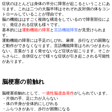
症状のほとんどは身体の半分に障害が起こるということにあ
ります。これは二つの大脳半球はそれぞれ反対側の体をコン
トロールしていることが理由です。
脳の機能ははすごく複雑な構造をしているので障害部位によ
り、発症される症状も様々です。
基本的には
運動機能の障害
と
言語機能障害
が見受けられま
す。
運動機能の障害には手足のしびれ、麻痺、歩行などの困難な
ど動作ができなくなります。言語機能障害はろれつがまわら
ない、言葉がうまく発せないなど症状が起こります。そこか
らさらに、合併症などで様々な症状が引き起こされる可能性
があります。
脳梗塞の前触れ
脳梗塞前触れとして、
一過性脳虚血発作
がしられています。
・片側の手、足に力が入らない
・体の半身が全体的にしびれる
・ふらつきがあり、歩行が困難になる