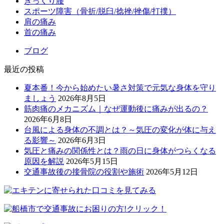
ぎっくり腰
スポーツ障害（骨折/脱臼/捻挫/挫傷/打撲）
肩の痛み
首の痛み
ブログ
最近の投稿
夏本番！今から始めたい暑さ対策で元気な身体を守り
ましょう
2026年8月5日
筋肉痛のメカニズム｜なぜ運動後に痛みが出るの？
2026年6月8日
台風による身体の不調とは？～気圧の変化が体に与え
る影響～
2026年6月3日
気圧と痛みの関係性とは？雨の日に身体がつらくなる
原因を解説
2026年5月15日
交通事故後の接骨院の役割や施術
2026年5月12日