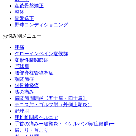
産後骨盤矯正
整体
骨盤矯正
野球コンディショニング
お悩み別メニュー
腰痛
グローインペイン症候群
変形性膝関節症
野球肩
腰部脊柱管狭窄症
顎関節症
坐骨神経痛
膝の痛み
肩関節周囲炎【五十肩・四十肩】
テニス肘・ゴルフ肘（外側上顆炎）
野球肘
腰椎椎間板ヘルニア
手首の痛みー腱鞘炎・ドケルバン病(症候群)ー
肩こり・首こり