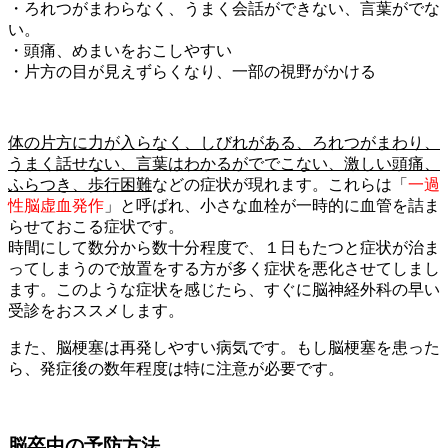
・ろれつがまわらなく、うまく会話ができない、言葉がでな
い。
・頭痛、めまいをおこしやすい
・片方の目が見えずらくなり、一部の視野がかける
体の片方に力が入らなく、しびれがある、ろれつがまわり、
うまく話せない、言葉はわかるがででこない、激しい頭痛、
ふらつき、歩行困難
などの症状が現れます。これらは「
一過
性脳虚血発作
」と呼ばれ、小さな血栓が一時的に血管を詰ま
らせておこる症状です。
時間にして数分から数十分程度で、１日もたつと症状が治ま
ってしまうので放置をする方が多く症状を悪化させてしまし
ます。このような症状を感じたら、すぐに脳神経外科の早い
受診をおススメします。
また、脳梗塞は再発しやすい病気です。もし脳梗塞を患った
ら、発症後の数年程度は特に注意が必要です。
脳卒中の予防方法