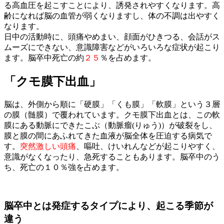
る高血圧を起こすことにより、誘発されやすくなります。高
齢になれば脳の血管が弱くなりますし、体の不調は出やすく
なります。
日中の活動時に、頭痛やめまい、顔面がひきつる、会話がス
ムーズにできない、意識障害などがいろいろな症状が起こり
ます。脳卒中死亡の約
２５
％を占めます。
「クモ膜下出血」
脳は、外側から順に「硬膜」「くも膜」「軟膜」という３層
の膜（髄膜）で覆われています。クモ膜下出血とは、この軟
膜にある動脈にできたこぶ（動脈瘤(りゅう)）が破裂をし、
膜と膜の間にあふれてきた血液が脳全体を圧迫する病気で
す。
突然激しい頭痛
、嘔吐、けいれんなどが起こりやすく、
意識がなくなったり、急死することもあります。脳卒中のう
ち、死亡の１０％強を占めます。
脳卒中とは発症するタイプにより、起こる季節が
違う