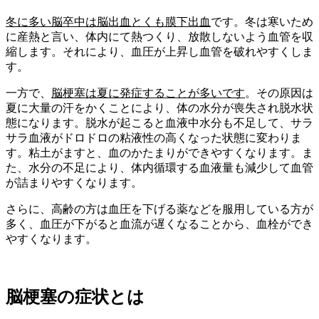
冬に多い脳卒中は脳出血とくも膜下出血
です。冬は寒いため
に産熱と言い、体内にて熱つくり、放散しないよう血管を収
縮します。それにより、血圧が上昇し血管を破れやすくしま
す。
一方で、
脳梗塞は夏に発症することが多いです
。その原因は
夏に大量の汗をかくことにより、体の水分が喪失され脱水状
態になります。脱水が起こると血液中水分も不足して、サラ
サラ血液がドロドロの粘液性の高くなった状態に変わりま
す。粘土がますと、血のかたまりができやすくなります。ま
た、水分の不足により、体内循環する血液量も減少して血管
が詰まりやすくなります。
さらに、高齢の方は血圧を下げる薬などを服用している方が
多く、血圧が下がると血流が遅くなることから、血栓ができ
やすくなります。
脳梗塞の症状とは