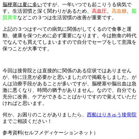
脳梗塞は夏に多い
ですが、一年いつでも起こりうる病気で
す。生活習慣と深く関わりがあるため、
高血圧
、
高血糖
、
脂
質異常
などこの３つは生活習慣の改善が重要です。
上記の３つはすべての病気に関係がしてくるので食事と運
動、健康を保つために必ず重要になります。今は飽食の時代
でなんでも買えてしまいますので自分でセーブをして意識を
保つことが大事です。
今回は接骨院とは直接的に関係のある症状ではありません
が、特に注意が必要かと思いましたので掲載をしました。が
んは治療手段があることが多いですが、脳梗塞や脳出血は急
激に悪くなり、時間の猶予がありません。なので、自分でも
充分に改善、ケアができることばかりですので覚えていただ
ければと思います。
何か、お困りのことがありましたら、
西船はりきゅう接骨院
までご相談ください！
参考資料(セルフメディケーションネット）