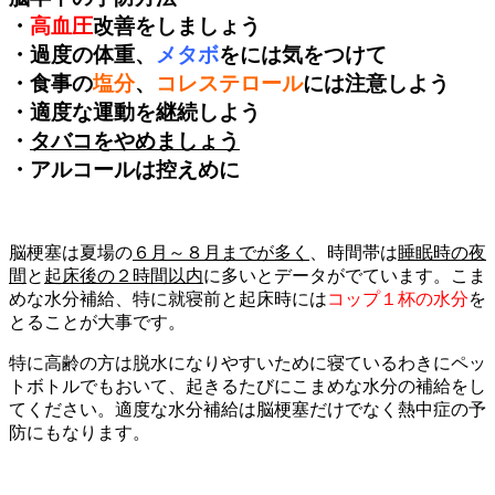
・
高血圧
改善をしましょう
・過度の体重、
メタボ
をには気をつけて
・食事の
塩分
、
コレステロール
には注意しよう
・適度な運動を継続しよう
・
タバコをやめましょう
・アルコールは控えめに
脳梗塞は夏場の
６月～８月までが多く
、時間帯は
睡眠時の夜
間
と
起床後の２時間以内
に多いとデータがでています。こま
めな水分補給、特に就寝前と起床時には
コップ１杯の水分
を
とることが大事です。
特に高齢の方は脱水になりやすいために寝ているわきにペッ
トボトルでもおいて、起きるたびにこまめな水分の補給をし
てください。適度な水分補給は脳梗塞だけでなく熱中症の予
防にもなります。