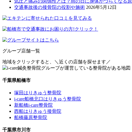
気圧と痛みの関係性とは？雨の日に身体がつらくなる原
交通事故後の接骨院の役割や施術
2026年5月12日
グループ店舗一覧
地域をクリックすると、
＼近くの店舗を探せます／
千葉県船橋市
塚田はりきゅう整骨院
i-care船橋北口はりきゅう整骨院
新船橋i-care整骨院
西船はりきゅう接骨院
船橋藤原整骨院
千葉県市川市