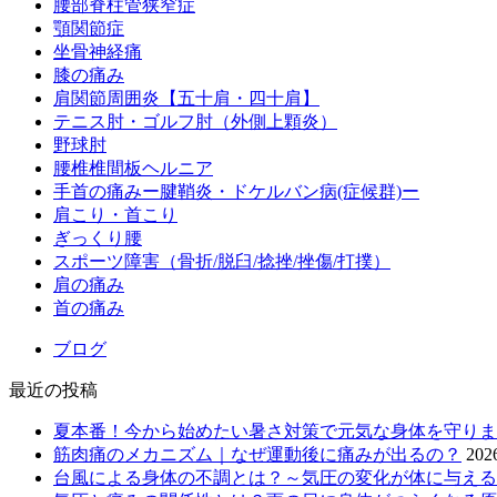
腰部脊柱管狭窄症
顎関節症
坐骨神経痛
膝の痛み
肩関節周囲炎【五十肩・四十肩】
テニス肘・ゴルフ肘（外側上顆炎）
野球肘
腰椎椎間板ヘルニア
手首の痛みー腱鞘炎・ドケルバン病(症候群)ー
肩こり・首こり
ぎっくり腰
スポーツ障害（骨折/脱臼/捻挫/挫傷/打撲）
肩の痛み
首の痛み
ブログ
最近の投稿
夏本番！今から始めたい暑さ対策で元気な身体を守りま
筋肉痛のメカニズム｜なぜ運動後に痛みが出るの？
20
台風による身体の不調とは？～気圧の変化が体に与える