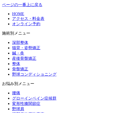
ページの一番上に戻る
HOME
アクセス・料金表
オンライン予約
施術別メニュー
深部整体
猫背・姿勢矯正
鍼・灸
産後骨盤矯正
整体
骨盤矯正
野球コンディショニング
お悩み別メニュー
腰痛
グローインペイン症候群
変形性膝関節症
野球肩