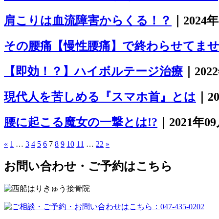
肩こりは血流障害からくる！？
｜2024
その腰痛【慢性腰痛】で終わらせてま
【即効！？】ハイボルテージ治療
｜202
現代人を苦しめる『スマホ首』とは
｜2
腰に起こる魔女の一撃とは!?
｜2021年0
«
1
…
3
4
5
6
7
8
9
10
11
…
22
»
お問い合わせ・ご予約はこちら