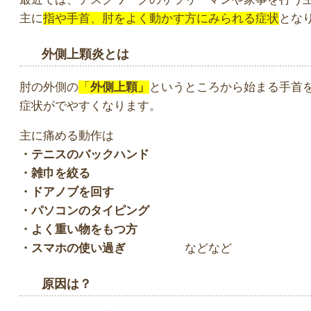
主に
指や手首、肘をよく動かす方にみられる症状
とな
外側上顆炎とは
肘の外側の
「
外側上顆」
というところから始まる手首
症状がでやすくなります。
主に痛める動作は
・テニスのバックハンド
・雑巾を絞る
・ドアノブを回す
・パソコンのタイピング
・よく重い物をもつ方
・スマホの使い過ぎ
などなど
原因は？