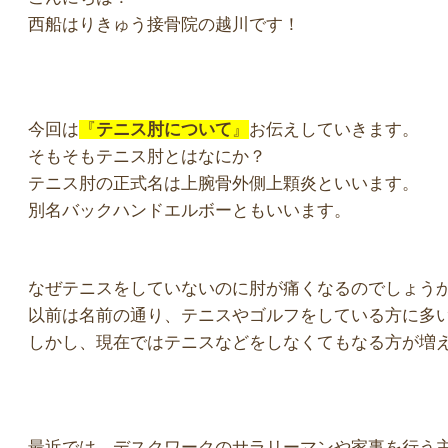
西船はりきゅう接骨院の越川です！
今回は
『
テニス肘について
』
お伝えしていきます。
そもそもテニス肘とはなにか？
テニス肘の正式名は上腕骨外側上顆炎といいます。
別名バックハンドエルボーともいいます。
なぜテニスをしていないのに肘が痛くなるのでしょう
以前は名前の通り、テニスやゴルフをしている方に多
しかし、現在ではテニスなどをしなくてもなる方が増
最近では、デスクワークのサラリーマンや家事を行う