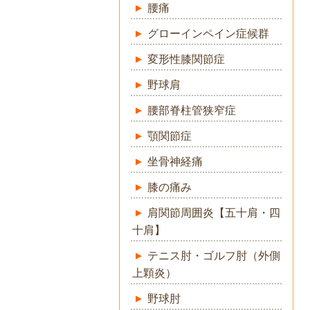
腰痛
グローインペイン症候群
変形性膝関節症
野球肩
腰部脊柱管狭窄症
顎関節症
坐骨神経痛
膝の痛み
肩関節周囲炎【五十肩・四
十肩】
テニス肘・ゴルフ肘（外側
上顆炎）
野球肘