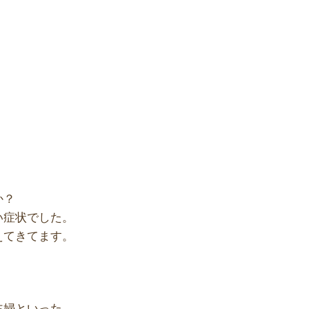
か？
い症状でした。
えてきてます。
主婦といった