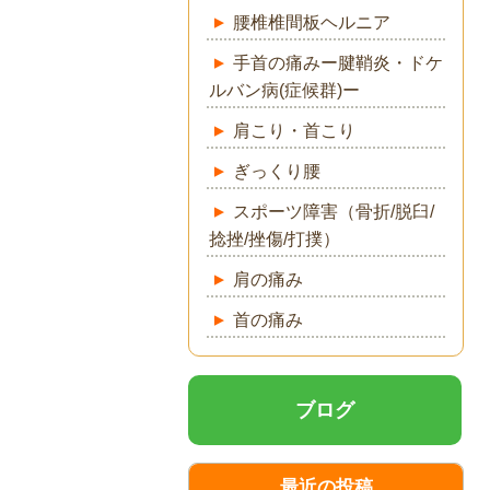
腰椎椎間板ヘルニア
手首の痛みー腱鞘炎・ドケ
ルバン病(症候群)ー
肩こり・首こり
ぎっくり腰
スポーツ障害（骨折/脱臼/
捻挫/挫傷/打撲）
肩の痛み
首の痛み
ブログ
最近の投稿